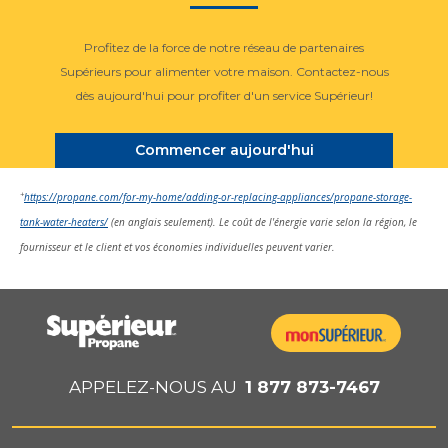
Profitez de la force de notre réseau de partenaires
Supérieurs pour alimenter votre maison. Contactez-nous
dès aujourd'hui pour profiter d'un service Supérieur!
Commencer aujourd'hui
+
https://propane.com/for-my-home/adding-or-replacing-appliances/propane-storage-
tank-water-heaters/
(en anglais seulement). Le coût de l'énergie varie selon la région, le
fournisseur et le client et vos économies individuelles peuvent varier.
APPELEZ-NOUS AU
1 877 873-7467