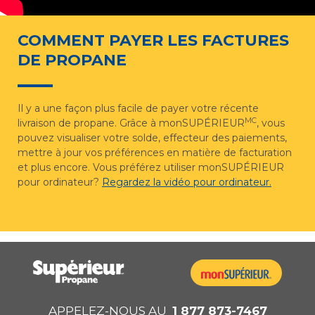
COMMENT PAYER LES FACTURES
DE PROPANE
Il y a une façon plus facile de payer votre récente
MC
livraison de propane. Grâce à monSUPÉRIEUR
, vous
pouvez visualiser votre solde, effecteur des paiements,
mettre à jour vos préférences en matière de facturation
et plus encore. Vous préférez utiliser monSUPÉRIEUR
pour ordinateur?
Regardez la vidéo pour ordinateur.
APPELEZ-NOUS AU
1 877 873-7467