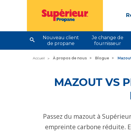
R
Nouveau client
Je change de
de propane
fournisseur
Accueil
À propos de nous
Blogue
Mazout 
MAZOUT VS P
Passez du mazout à Supérieur
empreinte carbone réduite. E