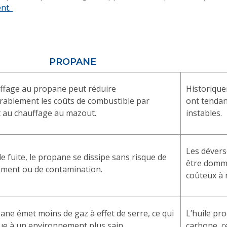
ent.
PROPANE
ffage au propane peut réduire
Historiquem
rablement les coûts de combustible par
ont tendan
 au chauffage au mazout.
instables.
Les dévers
de fuite, le propane se dissipe sans risque de
être domm
ment ou de contamination.
coûteux à 
ane émet moins de gaz à effet de serre, ce qui
L’huile pr
ue à un environnement plus sain.
carbone, ce