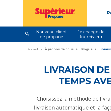
R
Nouveau client
Je change de
de propane
fournisseur
Accueil
À propos de nous
Blogue
Livrai
LIVRAISON DE
TEMPS AV
Choisissez la méthode de livra
livraison automatique et la fa