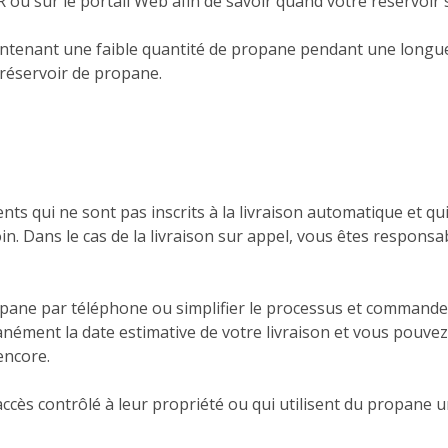
ou sur le portail Web afin de savoir quand votre réservoir 
ntenant une faible quantité de propane pendant une longu
 réservoir de propane.
L
ents qui ne sont pas inscrits à la livraison automatique et 
 Dans le cas de la livraison sur appel, vous êtes responsa
ne par téléphone ou simplifier le processus et commander 
nément la date estimative de votre livraison et vous pouvez s
encore.
 accès contrôlé à leur propriété ou qui utilisent du propan