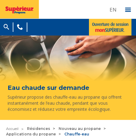
EN
Eau chaude sur demande
Supérieur propose des chauffe-eau au propane qui offrent
instantanément de l’eau chaude, pendant que vous
économisez et réduisez votre empreinte écologique.
Accueil
Résidences
Nouveau au propane
Applications du propane
Chauffe-eau