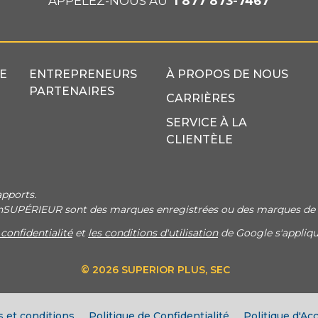
APPELEZ-NOUS AU
1 877 873-7467
E
ENTREPRENEURS
À PROPOS DE NOUS
PARTENAIRES
CARRIÈRES
SERVICE À LA
CLIENTÈLE
apports.
onSUPÉRIEUR sont des marques enregistrées ou des marques de
 confidentialité
et
les conditions d'utilisation
de Google s'appliqu
© 2026 SUPERIOR PLUS, SEC
s et conditions
Politique de Confidentialité
Politique d'Acc