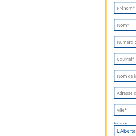
Prénom
Prénom*
Nom
Nom*
Numéro 
Numéro 
Courriel
Courriel*
Nom de la
Nom de la
Adresse d
Adresse d
Ville
Ville*
Province