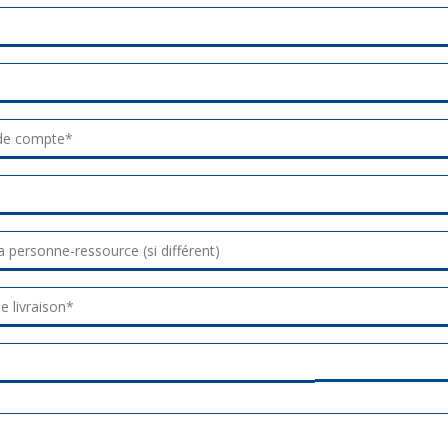
de compte
de compte*
 personne-ressource (si différent)
 personne-ressource (si différent)
e livraison
e livraison*