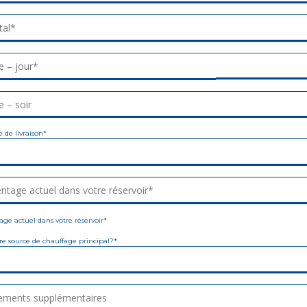
tal
tal*
 – jour
 – jour*
 – soir
 – soir
e de livraison*
ntage actuel dans votre réservoir
ntage actuel dans votre réservoir*
ge actuel dans votre réservoir*
otre source de chauffage principal?*
ements supplémentaires
ements supplémentaires