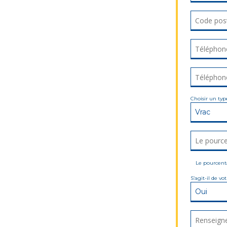
Code pos
Code pos
Téléphone
Téléphone
Téléphone
Téléphone
Choisir un typ
Le pource
Le pource
Le pourcenta
S’agit-il de v
Renseign
Renseign