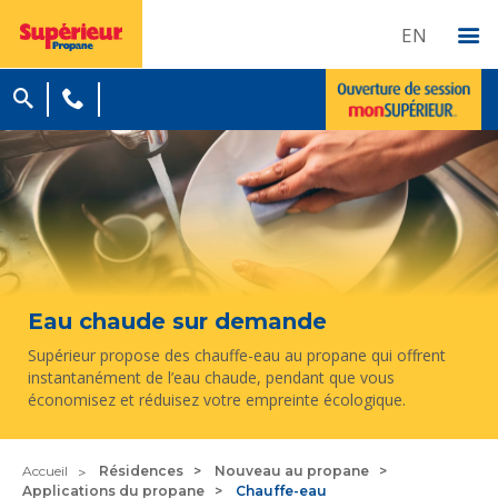
EN
Eau chaude sur demande
Supérieur propose des chauffe-eau au propane qui offrent
instantanément de l’eau chaude, pendant que vous
économisez et réduisez votre empreinte écologique.
Accueil
Résidences
Nouveau au propane
Applications du propane
Chauffe-eau