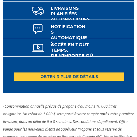
AISONS
AISONS
LIVRAISONS
IFIÉES
IFIÉES
PLANIFIÉES
OMATIQUES
OMATIQUES
AUTOMATIQUES
FICATION
FICATION
NOTIFICATION
S
MATIQUE
MATIQUE
AUTOMATIQUE
S
S EN TOUT
S EN TOUT
ACCÈS EN TOUT
S,
S,
TEMPS,
’IMPORTE OÙ
’IMPORTE OÙ
DE N’IMPORTE OÙ
O
O
OBTENIR PLUS DE DÉTAILS
B
B
T
T
E
E
N
N
I
I
R
R
‡
Consommation annuelle prévue de propane d’au moins 10 000 litres
P
P
L
L
obligatoire. Un crédit de 1 000 $ sera porté à votre compte après votre première
U
U
S
S
livraison, dans un délai de 6 à 8 semaines. Des conditions s’appliquent. Offre
D
D
E
E
valide pour les nouveaux clients de Supérieur Propane et sous réserve de
D
D
É
É
produire une preuve de membre de Restaurants Canada (RC). Votre tarification