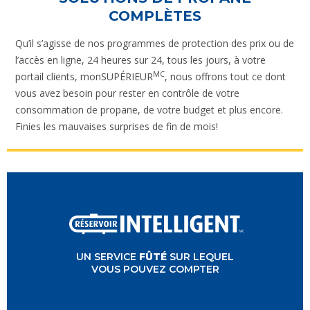
COMPLÈTES
Qu’il s’agisse de nos programmes de protection des prix ou de
l’accès en ligne, 24 heures sur 24, tous les jours, à votre
MC
portail clients, monSUPÉRIEUR
, nous offrons tout ce dont
vous avez besoin pour rester en contrôle de votre
consommation de propane, de votre budget et plus encore.
Finies les mauvaises surprises de fin de mois!
FÛTÉ
FÛTÉ
SUR LEQUEL
SUR LEQUEL
UN SERVICE
FÛTÉ
SUR LEQUEL
VEZ COMPTER
VEZ COMPTER
VOUS POUVEZ COMPTER