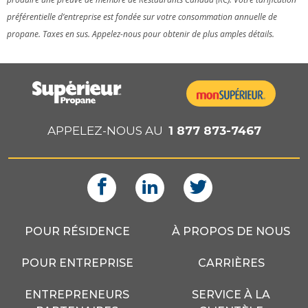
T
T
préférentielle d’entreprise est fondée sur votre consommation annuelle de
A
A
I
I
propane. Taxes en sus. Appelez-nous pour obtenir de plus amples détails.
L
L
S
S
APPELEZ-NOUS AU
1 877 873-7467
POUR RÉSIDENCE
À PROPOS DE NOUS
POUR ENTREPRISE
CARRIÈRES
ENTREPRENEURS
SERVICE À LA