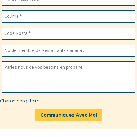
Courriel*
Courriel*
Code Postal*
Code Postal*
No de membre de Restaurants Canada :
No de membre de Restaurants Canada :
Parlez-nous de vos besoins en propane :
Parlez-nous de vos besoins en propane :
*Champ obligatoire