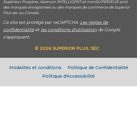
Supérieur Propane, réservoir INTELLIGENT et monSUPÉRIEUR sont
des marques enregistrées ou des marques de commerce de Superior
Plus sec au Canada.
Ce site est protégé par reCAPTCHA.
Les règles de
confidentialité
et
les conditions d'utilisation
de Google
s'appliquent.
© 2026 SUPERIOR PLUS, SEC
Modalités et conditions
Politique de Confidentialité
Politique d'Accessibilité