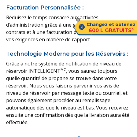
Facturation Personnalisée :
Réduisez le temps consacré aux activités
d’administration grâce à une gestion accélérée des
Changez et obtenez
^
600 L GRATUITS
contrats et à une facturation personnalisée adaptée à
vos exigences en matière de rapport.
Technologie Moderne pour les Réservoirs :
Grâce à notre système de notification de niveau de
MC
réservoir INTELLIGENT
, vous saurez toujours
quelle quantité de propane se trouve dans votre
réservoir. Nous vous faisons parvenir vos avis de
niveau de réservoir par message texte ou courriel, et
pouvons également procéder au remplissage
automatique dès que le niveau est bas. Vous recevrez
ensuite une confirmation dès que la livraison aura été
effectuée.