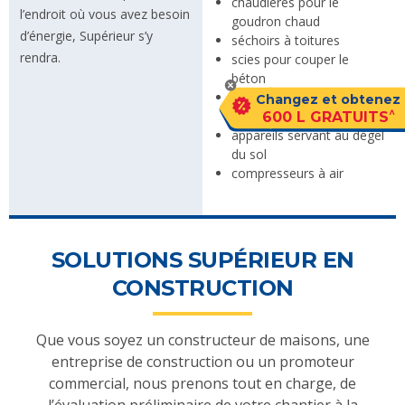
chaudières pour le
l’endroit où vous avez besoin
goudron chaud
d’énergie, Supérieur s’y
séchoirs à toitures
rendra.
scies pour couper le
béton
radiateurs ou
Changez et obtenez
^
chaufferettes au propane
600 L GRATUITS
appareils servant au dégel
du sol
compresseurs à air
SOLUTIONS SUPÉRIEUR EN
CONSTRUCTION
Que vous soyez un constructeur de maisons, une
entreprise de construction ou un promoteur
commercial, nous prenons tout en charge, de
l’évaluation préliminaire de votre chantier à la