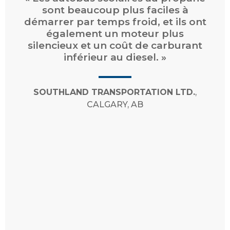
principale raison de passer au
propane, mais Supérieur offre
également des services et un
soutien plus solides [...] la gestion de
MC
compte en ligne monSUPÉRIEUR
et les capteurs de réservoir
MC
INTELLIGENT*
garantissent que
nous ne manquerons jamais de
propane. »
THOMAS STRAUS
,
TRADE-MARK
INDUSTRIAL INC.