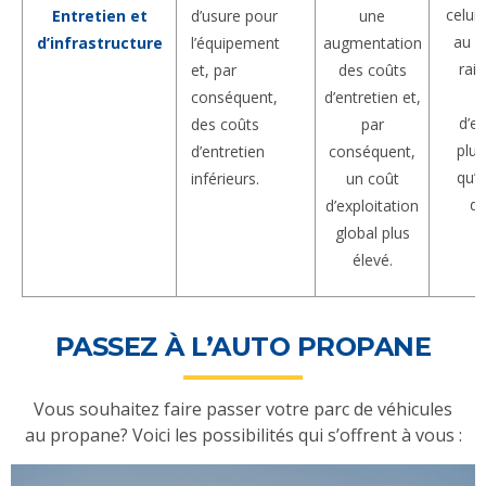
celui 
d’usure pour
Entretien et
une
au d
l’équipement
d’infrastructure
augmentation
rai
et, par
des coûts
c
conséquent,
d’entretien et,
d’en
des coûts
par
plus
d’entretien
conséquent,
qu’e
inférieurs.
un coût
de
d’exploitation
global plus
élevé.
PASSEZ À L’AUTO PROPANE
Vous souhaitez faire passer votre parc de véhicules
au propane? Voici les possibilités qui s’offrent à vous :