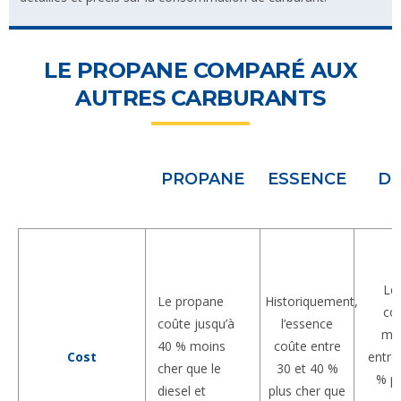
LE PROPANE COMPARÉ AUX
AUTRES CARBURANTS
PROPANE
ESSENCE
DI
Le 
Le propane
Historiquement,
co
coûte jusqu’à
l’essence
mo
40 % moins
coûte entre
Cost
entre
cher que le
30 et 40 %
% pl
diesel et
plus cher que