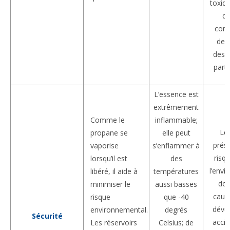
toxiq
qu
cont
des
des 
parti
L’essence est
extrêmement
Comme le
inflammable;
Le 
propane se
elle peut
prés
vaporise
s’enflammer à
risq
lorsqu’il est
des
l’env
libéré, il aide à
températures
don
minimiser le
aussi basses
caus
risque
que -40
déve
environnemental.
degrés
Sécurité
accid
Les réservoirs
Celsius; de