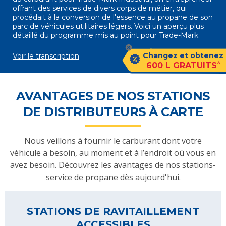
offrant des services de divers corps de métier, qui
procédait à la conversion de l'essence au propane de son
parc de véhicules utilitaires légers. Voici un aperçu plus
détaillé du programme mis au point pour Trade-Mark.
Changez et obtenez
Voir le transcription
^
600 L GRATUITS
AVANTAGES DE NOS STATIONS
DE DISTRIBUTEURS À CARTE
Nous veillons à fournir le carburant dont votre
véhicule a besoin, au moment et à l’endroit où vous en
avez besoin. Découvrez les avantages de nos stations-
service de propane dès aujourd'hui.
STATIONS DE RAVITAILLEMENT
ACCESSIBLES