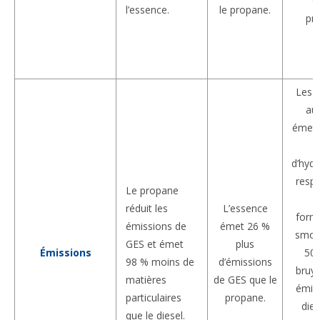
q
l’essence.
le propane.
pr
Les v
au 
émett
d’hyd
resp
Le propane
d
réduit les
L’essence
form
émissions de
émet 26 %
smog
GES et émet
plus
Émissions
50 
98 % moins de
d’émissions
bruya
matières
de GES que le
émis
particulaires
propane.
dies
que le diesel.