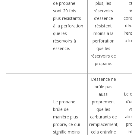
enc
de propane
plus, les
ris
sont 20 fois
réservoirs
conta
plus résistants
d’essence
déco
à la perforation
résistent
l’ent
que les
moins à la
à lon
réservoirs à
perforation
essence.
que les
réservoirs de
propane.
L’essence ne
brûle pas
Le co
aussi
d’un
Le propane
proprement
véh
brûle de
que les
alim
manière plus
carburants de
prop
propre, ce qui
remplacement;
infé
signifie moins
cela entraîne