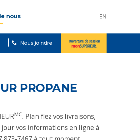
EN
de nous
Nous joindre
IEUR PROPANE
MC
RIEUR
. Planifiez vos livraisons,
our vos informations en ligne à
77 873-7467 à tout moment.