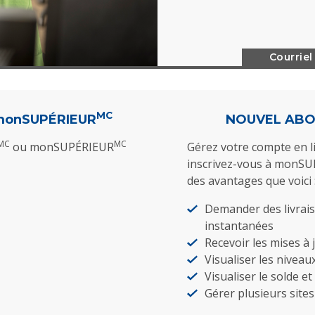
Courriel
MC
onSUPÉRIEUR
NOUVEL AB
MC
MC
ou monSUPÉRIEUR
Gérez votre compte en l
inscrivez-vous à monS
des avantages que voici 
Demander des livrais
instantanées
Recevoir les mises à 
Visualiser les niveaux
Visualiser le solde et
Gérer plusieurs sites 