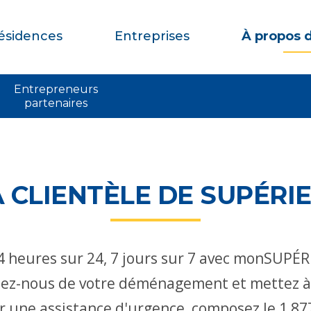
ésidences
Entreprises
À propos 
Entrepreneurs
partenaires
A CLIENTÈLE DE SUPÉR
 heures sur 24, 7 jours sur 7 avec monSUPÉ
mez-nous de votre déménagement et mettez à j
 une assistance d'urgence, composez le 1 8