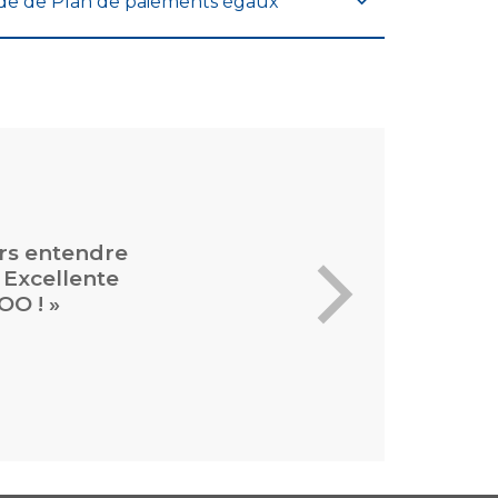
de de Plan de paiements égaux
rs entendre
 Excellente
OO ! »