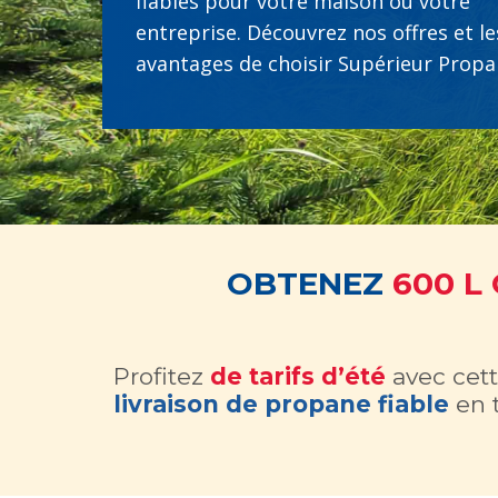
fiables pour votre maison ou votre
entreprise. Découvrez nos offres et le
avantages de choisir Supérieur Propa
OBTENEZ
600 L
Profitez
de tarifs d’été
avec cett
livraison de propane fiable
en t