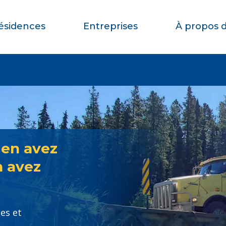
ésidences
Entreprises
À propos 
 en avez
n avez
les et