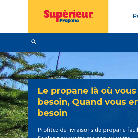
R
Le propane là où vous
besoin, Quand vous e
besoin
Profitez de livraisons de propane faci