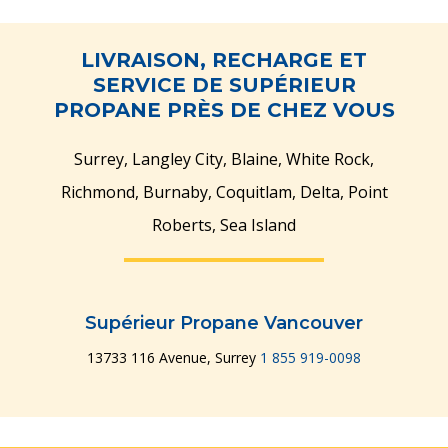
LIVRAISON, RECHARGE ET
SERVICE DE SUPÉRIEUR
PROPANE PRÈS DE CHEZ VOUS
Surrey, Langley City, Blaine, White Rock,
Richmond, Burnaby, Coquitlam, Delta, Point
Gérer plusieurs sites
Gérer plusieurs sites
Gérer plusieurs sites
Gérer plusieurs sites
Gérer plusieurs sites
Gérer plusieurs sites
Gérer plusieurs sites
Gérer plusieurs sites
Gérer plusieurs sites
Gérer plusieurs sites
Gérer plusieurs sites
Gérer plusieurs sites
Gérer plusieurs sites
Roberts, Sea Island
et utilisateurs
et utilisateurs
et utilisateurs
et utilisateurs
et utilisateurs
et utilisateurs
et utilisateurs
et utilisateurs
et utilisateurs
et utilisateurs
et utilisateurs
et utilisateurs
et utilisateurs
Supérieur Propane Vancouver
13733 116 Avenue, Surrey
1 855 919-0098