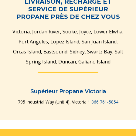
LIVRAISON, RECHARGE ET
SERVICE DE SUPÉRIEUR
PROPANE PRÈS DE CHEZ VOUS
Victoria, Jordan River, Sooke, Joyce, Lower Elwha,
Port Angeles, Lopez Island, San Juan Island,
Gérer plusieurs sites
Gérer plusieurs sites
Gérer plusieurs sites
Gérer plusieurs sites
Gérer plusieurs sites
Gérer plusieurs sites
Gérer plusieurs sites
Gérer plusieurs sites
Gérer plusieurs sites
Gérer plusieurs sites
Gérer plusieurs sites
Gérer plusieurs sites
Gérer plusieurs sites
Orcas Island, Eastsound, Sidney, Swartz Bay, Salt
et utilisateurs
et utilisateurs
et utilisateurs
et utilisateurs
et utilisateurs
et utilisateurs
et utilisateurs
et utilisateurs
et utilisateurs
et utilisateurs
et utilisateurs
et utilisateurs
et utilisateurs
Spring Island, Duncan, Galiano Island
Supérieur Propane Victoria
795 Industrial Way (Unit 4), Victoria
1 866 761-5854