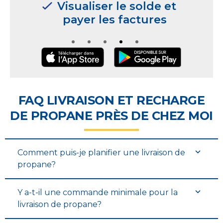
Gérer plusieurs sites
Gérer plusieurs sites
Gérer plusieurs sites
Gérer plusieurs sites
Gérer plusieurs sites
Gérer plusieurs sites
Gérer plusieurs sites
Gérer plusieurs sites
Gérer plusieurs sites
Gérer plusieurs sites
Gérer plusieurs sites
Gérer plusieurs sites
Gérer plusieurs sites
et utilisateurs
et utilisateurs
et utilisateurs
et utilisateurs
et utilisateurs
et utilisateurs
et utilisateurs
et utilisateurs
et utilisateurs
et utilisateurs
et utilisateurs
et utilisateurs
et utilisateurs
FAQ LIVRAISON ET RECHARGE
DE PROPANE PRÈS DE CHEZ MOI
Comment puis-je planifier une livraison de
propane?
Y a-t-il une commande minimale pour la
livraison de propane?