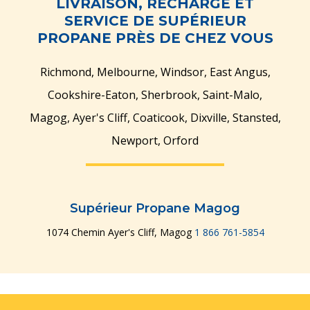
LIVRAISON, RECHARGE ET
SERVICE DE SUPÉRIEUR
PROPANE PRÈS DE CHEZ VOUS
Richmond, Melbourne, Windsor, East Angus,
Cookshire-Eaton, Sherbrook, Saint-Malo,
Gérer plusieurs sites
Gérer plusieurs sites
Gérer plusieurs sites
Gérer plusieurs sites
Gérer plusieurs sites
Gérer plusieurs sites
Gérer plusieurs sites
Gérer plusieurs sites
Gérer plusieurs sites
Gérer plusieurs sites
Gérer plusieurs sites
Gérer plusieurs sites
Gérer plusieurs sites
Magog, Ayer's Cliff, Coaticook, Dixville, Stansted,
et utilisateurs
et utilisateurs
et utilisateurs
et utilisateurs
et utilisateurs
et utilisateurs
et utilisateurs
et utilisateurs
et utilisateurs
et utilisateurs
et utilisateurs
et utilisateurs
et utilisateurs
Newport, Orford
Supérieur Propane Magog
1074 Chemin Ayer's Cliff, Magog
1 866 761-5854