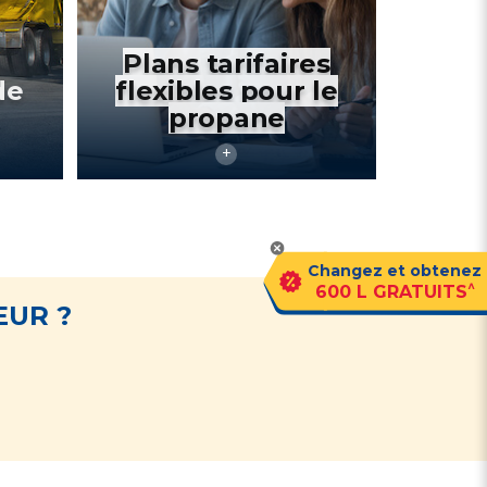
Plans tarifaires
de
flexibles pour le
propane
Changez et obtenez
^
600 L GRATUITS
EUR ?