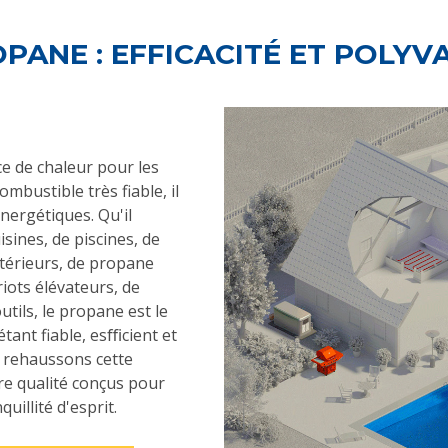
OPANE : EFFICACITÉ ET POLYV
e de chaleur pour les
mbustible très fiable, il
ergétiques. Qu'il
sines, de piscines, de
xtérieurs, de propane
iots élévateurs, de
tils, le propane est le
étant fiable, esﬃcient et
 rehaussons cette
re qualité conçus pour
quillité d'esprit.