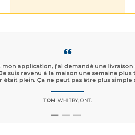
en ligne facile. Service rapide. Facturation
en ligne faciles. »
CHAD
, DARTMOUTH, N.-É.