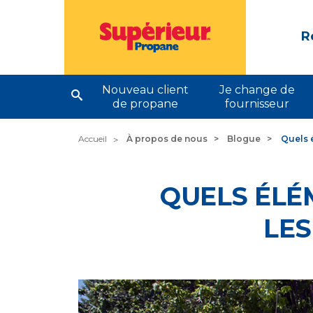
R
Nouveau client
Je change de
de propane
fournisseur
Accueil
À propos de nous
Blogue
Quels 
QUELS ÉLÉ
LES