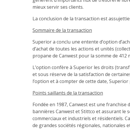
génèrent d’importants flux de trésorerie libr
mieux servir ses clients.
La conclusion de la transaction est assujetti
Sommaire de la transaction
Superior a conclu une entente d’option d’achat
d’achat de toutes les actions et unités (colle
propane de Canwest pour la somme de 412 milli
L’option confère à Superior les droits (tran
et sous réserve de la satisfaction de certain
l’option et à compter de cette date, Superior
Points saillants de la transaction
Fondée en 1987, Canwest est une franchise d’
bannières Canwest et Stittco et assurant le s
commerciaux et industriels et résidentiels. C
de grandes sociétés régionales, nationales et