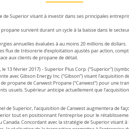
ie de Superior visant à investir dans ses principales entrepr
de propane survient durant un cycle à la baisse dans le secteu
ergies annuelles évaluées à au moins 20 millions de dollars.
 flux de trésorerie d’exploitation ajustés par action, compt
ace aux clients de propane de détail.
le 13 février 2017) - Superior Plus Corp. ("Superior") (sym
nte avec Gibson Energy Inc. ("Gibson") visant l’acquisition de
ail de propane de Canwest Propane ("Canwest") pour une trans
nts usuels. Supérieur anticipe actuellement que l’acquisitio
l de Superior, l’acquisition de Canwest augmentera de façon
erior tout en positionnant l’entreprise pour le rétablisseme
 Canada. Concordant avec la stratégie de Superior visant à i