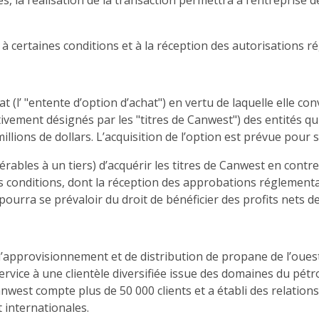
es, la réalisation de la transaction permettra à l’entreprise 
e à certaines conditions et à la réception des autorisations 
 (l’ "entente d’option d’achat") en vertu de laquelle elle conv
ctivement désignés par les "titres de Canwest") des entités qu
ons de dollars. L’acquisition de l’option est prévue pour se 
sférables à un tiers) d’acquérir les titres de Canwest en co
es conditions, dont la réception des approbations réglementai
 pourra se prévaloir du droit de bénéficier des profits nets d
approvisionnement et de distribution de propane de l’ouest 
ervice à une clientèle diversifiée issue des domaines du pétro
anwest compte plus de 50 000 clients et a établi des relatio
 internationales.