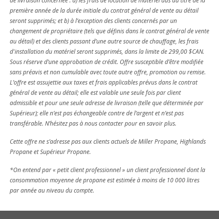
de livraison concernée : a) les frais de location de matériel dus au titre de la
première année de la durée initiale du contrat général de vente au détail
seront supprimés; et b) à l’exception des clients concernés par un
changement de propriétaire (tels que définis dans le contrat général de vente
au détail) et des clients passant d’une autre source de chauffage, les frais
d'installation du matériel seront supprimés, dans la limite de 299,00 $CAN.
Sous réserve d’une approbation de crédit. Offre susceptible d’être modifiée
sans préavis et non cumulable avec toute autre offre, promotion ou remise.
L’offre est assujettie aux taxes et frais applicables prévus dans le contrat
général de vente au détail; elle est valable une seule fois par client
admissible et pour une seule adresse de livraison (telle que déterminée par
Supérieur); elle n’est pas échangeable contre de l’argent et n’est pas
transférable. N’hésitez pas à nous contacter pour en savoir plus.
Cette offre ne s’adresse pas aux clients actuels de Miller Propane, Highlands
Propane et Supérieur Propane.
*On entend par « petit client professionnel » un client professionnel dont la
consommation moyenne de propane est estimée à moins de 10 000 litres
par année au niveau du compte.